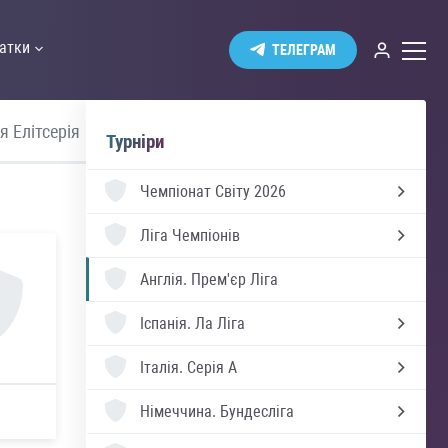
атки
ТЕЛЕГРАМ
я Елітсерія
Швеція Аллсвенскан
Україна 
Турніри
Чемпіонат Світу 2026
Ліга Чемпіонів
Англія.
Прем'єр Ліга
Іспанія.
Ла Ліга
Італія.
Серія А
Німеччина.
Бундесліга