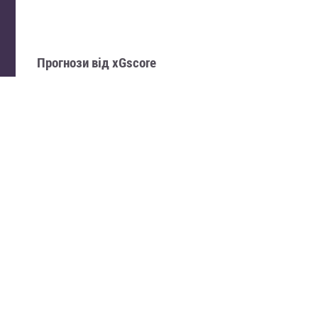
Прогнози від xGscore
БЕЗКОШТОВНИЙ ПРОГНОЗ
1.76
Тотал більше 2.5
85%
користувачів підтримали ставку
ПРОГНОЗИ НА ПРЕМ'ЄР ЛІГУ