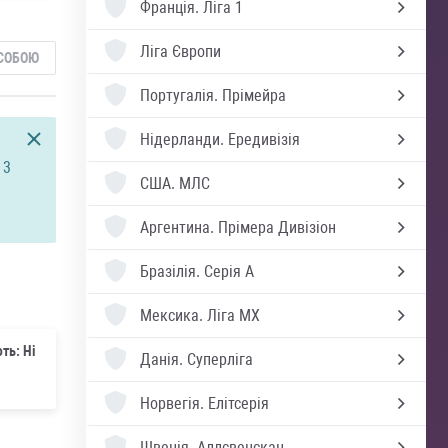
Франція.
Ліга 1
Ліга Європи
СОБОЮ
Португалія.
Прімейра
Нідерланди.
Ередивізія
 3
США.
МЛС
Аргентина.
Прімера Дивізіон
Бразілія.
Серія А
Мексика.
Ліга MX
ть: Ні
Данія.
Суперліга
Норвегія.
Елітсерія
Швеція.
Аллсвенскан