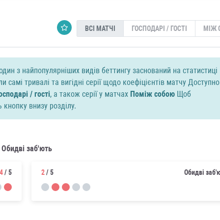
ВСІ МАТЧІ
ГОСПОДАРІ / ГОСТІ
МІЖ 
 один з найпопулярніших видів беттингу заснований на статистиці
али самі тривалі та вигідні серії щодо коефіцієнтів матчу Доступно
осподарі / гості
, а також серії у матчах
Поміж собою
Щоб
 кнопку внизу розділу.
Обидві заб'ють
4
/ 5
2
/ 5
Обидві заб'ю