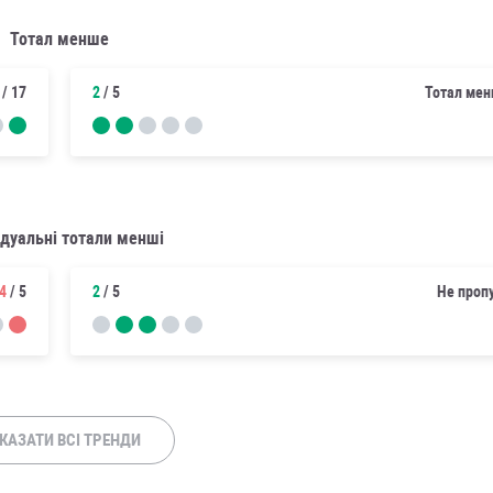
Тотал менше
/ 17
2
/ 5
Тотал мен
ідуальні тотали менші
4
/ 5
2
/ 5
Не проп
КАЗАТИ ВСІ ТРЕНДИ