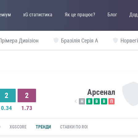
еміум
xG статистика
Як це працює?
Блог
Дод
Прімера Дивізіон
Бразілія Серія А
Норвегі
Арсенал
2
2
Н
В
В
В
П
0.34
1.73
Ю
XGSCORE
ТРЕНДИ
СТАВКИ ПО ROI