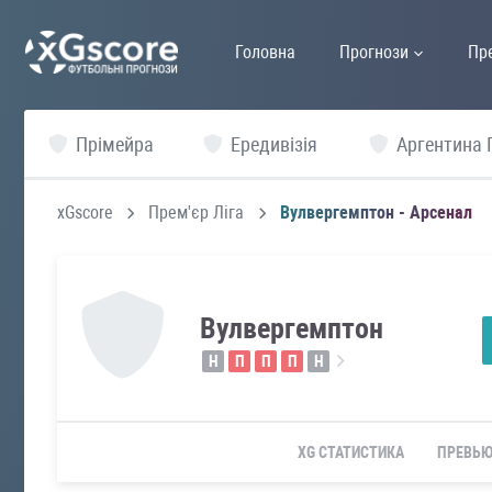
Головна
Прогнози
Пр
Прімейра
Ередивізія
Аргентина 
xGscore
Прем'єр Ліга
Вулвергемптон - Арсенал
Вулвергемптон
Н
П
П
П
Н
XG СТАТИСТИКА
ПРЕВЬ