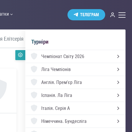
атки
ТЕЛЕГРАМ
я Елітсерія
Швеція Аллсвенскан
Україна 
Турніри
Чемпіонат Світу 2026
Ліга Чемпіонів
Англія.
Прем'єр Ліга
Іспанія.
Ла Ліга
Італія.
Серія А
Німеччина.
Бундесліга