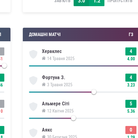
3.0
1.2
ЗАБ'ЮТЬ
ПРОПУСТЯТЬ
П
ДОМАШНІ МАТЧІ
ГЗ
4
Хераклес
14 Травня 2025
51
4.00
4
Фортуна З.
3 Травня 2025
46
3.23
5
Альмере Сіті
12 Квітня 2025
10
5.36
0
Аякс
30 Березня 2025
18
1.29