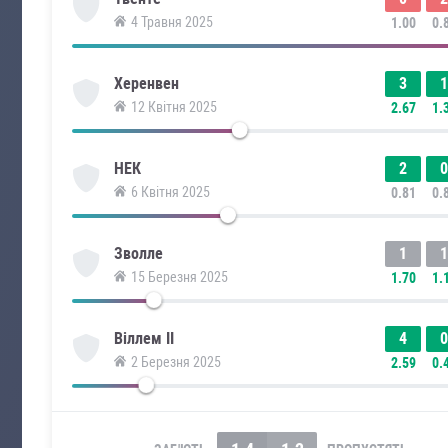
4 Травня 2025
1.00
0.
3
1
Херенвен
12 Квітня 2025
2.67
1.
2
0
НЕК
6 Квітня 2025
0.81
0.
1
1
Зволле
15 Березня 2025
1.70
1.
4
0
Віллем II
2 Березня 2025
2.59
0.