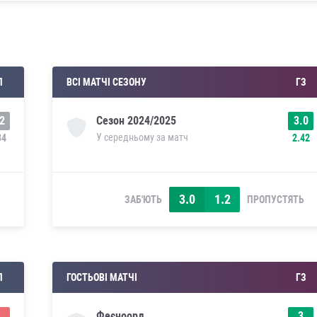
П
ВСІ МАТЧІ СЕЗОНУ
ГЗ
2
3.0
Сезон
2024/2025
У середньому за матч
34
2.42
3.0
1.2
ЗАБ'ЮТЬ
ПРОПУСТЯТЬ
П
ГОСТЬОВІ МАТЧІ
ГЗ
3
Феєноорд