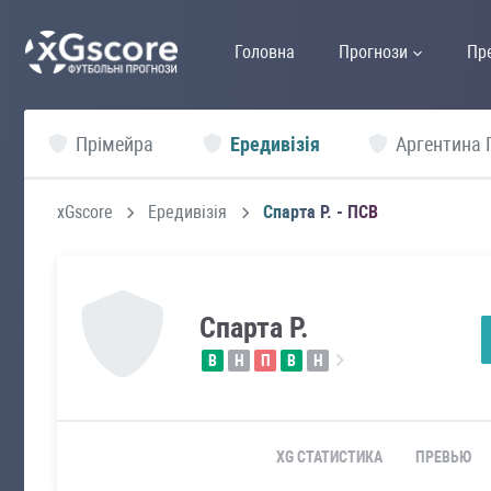
Головна
Прогнози
Пр
Прімейра
Ередивізія
Аргентина 
xGscore
Ередивізія
Спарта Р. - ПСВ
Спарта Р.
В
Н
П
В
Н
XG СТАТИСТИКА
ПРЕВЬЮ