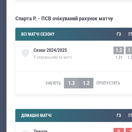
Спарта Р. - ПСВ очікуваний рахунок матчу
ВСІ МАТЧІ СЕЗОНУ
ГЗ
Г
1.2
1.
Сезон
2024/2025
У середньому за матч
1.31
1.
1.2
1.2
ЗАБ'ЮТЬ
ПРОПУСТЯТЬ
ДОМАШНІ МАТЧІ
ГЗ
Г
0
2
Твенте