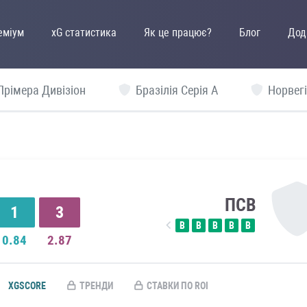
еміум
xG статистика
Як це працює?
Блог
Дод
Прімера Дивізіон
Бразілія Серія А
Норвегі
ПСВ
1
3
В
В
В
В
В
0.84
2.87
XGSCORE
ТРЕНДИ
СТАВКИ ПО ROI