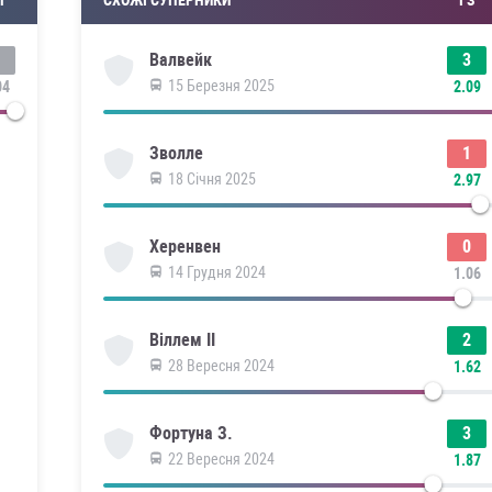
3
Валвейк
15 Березня 2025
04
2.09
1
Зволле
18 Січня 2025
2.97
0
Херенвен
14 Грудня 2024
1.06
2
Віллем II
28 Вересня 2024
1.62
3
Фортуна З.
22 Вересня 2024
1.87