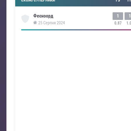
1
1
Феєноорд
25 Серпня 2024
0.87
1.