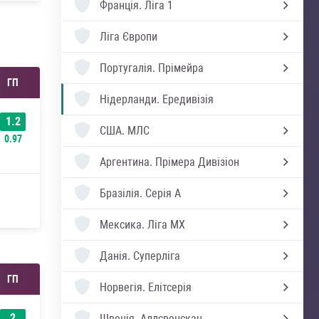
Франція.
Ліга 1
Ліга Європи
Португалія.
Прімейра
ГП
Нідерланди.
Ередивізія
1.2
США.
МЛС
0.97
Аргентина.
Прімера Дивізіон
Бразілія.
Серія А
Мексика.
Ліга MX
Данія.
Суперліга
ГП
Норвегія.
Елітсерія
2
Швеція.
Аллсвенскан