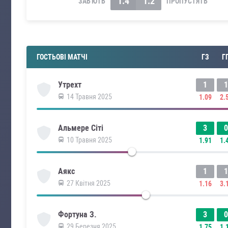
1.4
1.2
ЗАБ'ЮТЬ
ПРОПУСТЯТЬ
ГОСТЬОВІ МАТЧІ
ГЗ
Г
1
1
Утрехт
14 Травня 2025
1.09
2.
3
0
Альмере Сіті
10 Травня 2025
1.91
1.
1
1
Аякс
27 Квітня 2025
1.16
3.
3
0
Фортуна З.
29 Березня 2025
1.75
1.