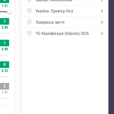
1.51
Україна.
Прем'єр-Ліга
1
Товариські матчі
0.89
ЧС Кваліфікація (Європа) 2026
1
0.88
0
0.25
2
1.31