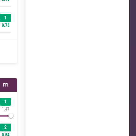
1
0.73
ГП
1
1.47
2
0.54