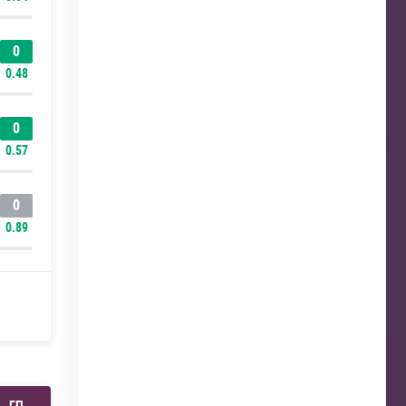
0
0.48
0
0.57
0
0.89
ГП