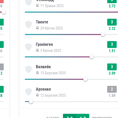
11 Травня 2025
80
2.72
3
Твенте
24 Квітня 2025
35
2.22
3
Гронінген
5 Квітня 2025
86
1.51
3
Валвейк
15 Березня 2025
12
2.09
2
Арсенал
12 Березня 2025
48
1.59