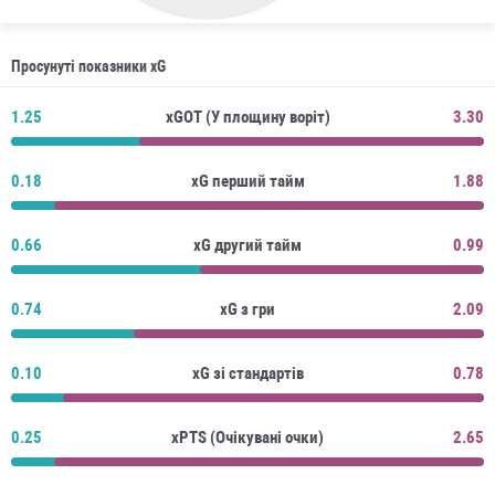
Просунуті показники xG
1.25
xGOT (У площину воріт)
3.30
0.18
xG перший тайм
1.88
0.66
xG другий тайм
0.99
0.74
xG з гри
2.09
0.10
xG зі стандартів
0.78
0.25
xPTS (Очікувані очки)
2.65