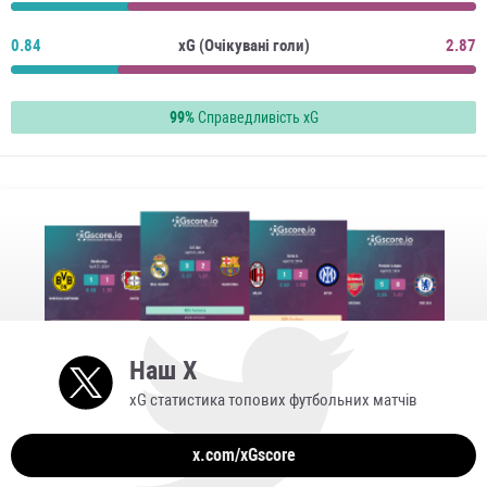
0.84
xG (Очікувані голи)
2.87
99%
Справедливість xG
Наш X
xG статистика топових футбольних матчів
x.com/xGscore