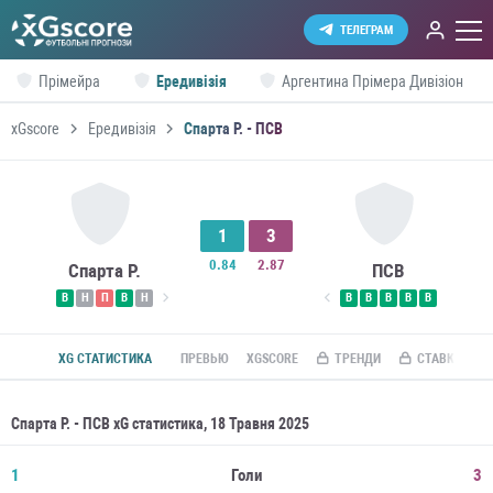
ТЕЛЕГРАМ
Прімейра
Ередивізія
Аргентина Прімера Дивізіон
xGscore
Ередивізія
Спарта Р. - ПСВ
1
3
0.84
2.87
Спарта Р.
ПСВ
В
Н
П
В
Н
В
В
В
В
В
XG СТАТИСТИКА
ПРЕВЬЮ
XGSCORE
ТРЕНДИ
СТАВКИ ПО R
Спарта Р. - ПСВ xG статистика, 18 Травня 2025
1
Голи
3