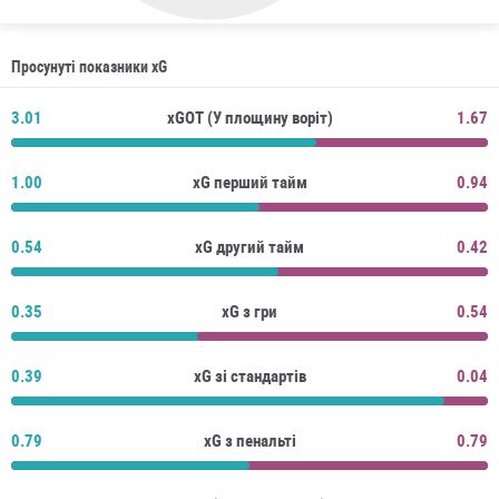
Просунуті показники xG
3.01
xGOT (У площину воріт)
1.67
1.00
xG перший тайм
0.94
0.54
xG другий тайм
0.42
0.35
xG з гри
0.54
0.39
xG зі стандартів
0.04
0.79
xG з пенальті
0.79