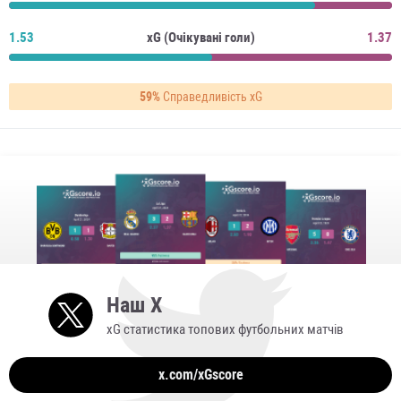
1.53
xG (Очікувані голи)
1.37
59%
Справедливість xG
Наш X
xG статистика топових футбольних матчів
x.com/xGscore