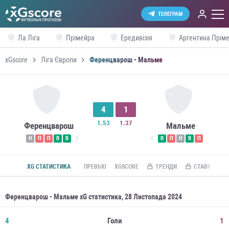
ТЕЛЕГРАМ
Ла Ліга
Прімейра
Ередивізія
Аргентина Пріме
xGscore
Ліга Європи
Ференцварош - Мальме
4
1
1.53
1.37
Ференцварош
Мальме
Н
П
П
В
В
В
П
Н
В
П
XG СТАТИСТИКА
ПРЕВЬЮ
XGSCORE
ТРЕНДИ
СТАВКИ ПО R
Ференцварош - Мальме xG статистика, 28 Листопада 2024
4
Голи
1