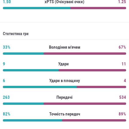
1.50
xPTS (Очікувані очки)
1.25
Статистика гри
33%
Володіння м'ячем
67%
9
Удари
11
6
Удари в площину
4
263
Передачі
534
82%
Точність передач
89%