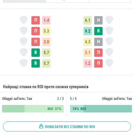
П
Н
1.4
6.1
П
В
5.3
9.2
П
Н
2.8
4.3
В
П
5.7
3.1
В
П
5.7
1.2
Найращі ставки по ROI проти схожих суперників
Обидві заб'ють: Так
2
/ 3
5
/ 5
Обидві заб'ють: Так
ROI
37%
78%
ROI
ПОКАЗАТИ ВСІ СТАВКИ ПО ROI