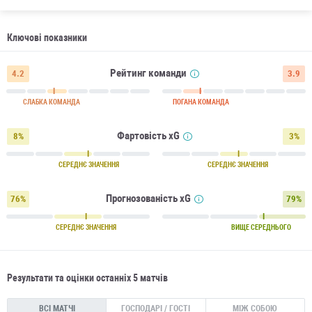
Ключові показники
Рейтинг команди
4.2
3.9
СЛАБКА КОМАНДА
ПОГАНА КОМАНДА
Фартовість xG
8%
3%
СЕРЕДНЄ ЗНАЧЕННЯ
СЕРЕДНЄ ЗНАЧЕННЯ
Прогнозованість xG
76%
79%
СЕРЕДНЄ ЗНАЧЕННЯ
ВИЩЕ СЕРЕДНЬОГО
Результати та оцінки останніх 5 матчів
ВСІ МАТЧІ
ГОСПОДАРІ / ГОСТІ
МІЖ СОБОЮ