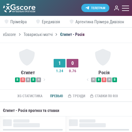
ТЕЛЕГРАМ
Прімейра
Ередивізія
Аргентина Прімера Дивізіон
xGscore
Товариські матчі
Єгипет - Росія
1
0
1.24
0.76
Єгипет
Росія
В
П
Н
В
Н
Н
В
П
Н
В
XG СТАТИСТИКА
ПРЕВЬЮ
ТРЕНДИ
СТАВКИ ПО ROI
Єгипет - Росія прогноз та ставки