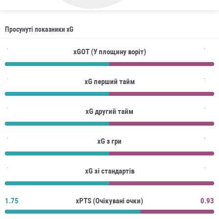
Просунуті показники xG
xGOT (У площину воріт)
xG перший тайм
xG другий тайм
xG з гри
xG зі стандартів
1.75
xPTS (Очікувані очки)
0.93