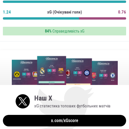
1.24
xG (Очікувані голи)
0.76
84%
Справедливість xG
Наш X
xG статистика топових футбольних матчів
x.com/xGscore