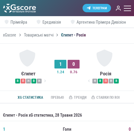
ТЕЛЕГРАМ
Прімейра
Ередивізія
Аргентина Прімера Дивізіон
xGscore
Товариські матчі
Єгипет - Росія
1
0
1.24
0.76
Єгипет
Росія
В
П
Н
В
Н
Н
В
П
Н
В
XG СТАТИСТИКА
ПРЕВЬЮ
ТРЕНДИ
СТАВКИ ПО ROI
Єгипет - Росія xG статистика, 28 Травня 2026
1
Голи
0