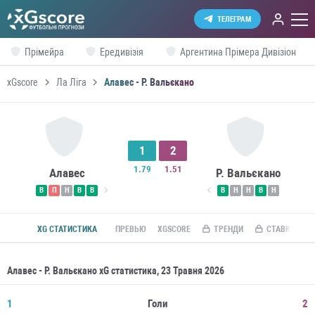
ТЕЛЕГРАМ
Прімейра
Ередивізія
Аргентина Прімера Дивізіон
xGscore
Ла Ліга
Алавес - Р. Вальєкано
1
2
1.79
1.51
Алавес
Р. Вальєкано
В
П
Н
В
В
В
Н
Н
В
Н
XG СТАТИСТИКА
ПРЕВЬЮ
XGSCORE
ТРЕНДИ
СТАВКИ ПО R
Алавес - Р. Вальєкано xG статистика, 23 Травня 2026
1
Голи
2