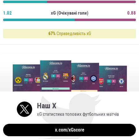
1.02
xG (Очікувані голи)
0.88
67%
Справедливість xG
Наш X
xG статистика топових футбольних матчів
x.com/xGscore