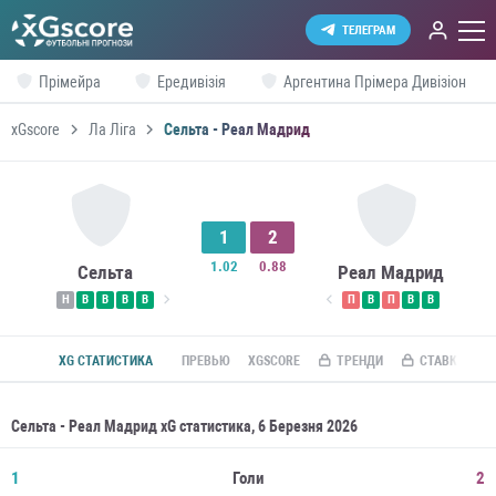
ТЕЛЕГРАМ
Прімейра
Ередивізія
Аргентина Прімера Дивізіон
xGscore
Ла Ліга
Сельта - Реал Мадрид
1
2
1.02
0.88
Сельта
Реал Мадрид
Н
В
В
В
В
П
В
П
В
В
XG СТАТИСТИКА
ПРЕВЬЮ
XGSCORE
ТРЕНДИ
СТАВКИ ПО R
Сельта - Реал Мадрид xG статистика, 6 Березня 2026
1
Голи
2