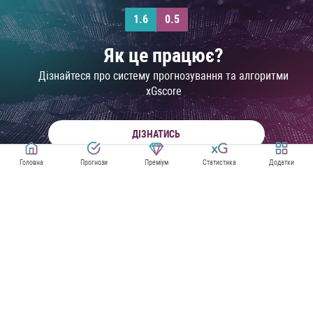
1.6
0.5
Як це працює?
Дізнайтеся про систему прогнозування та алгоритми
xGscore
ДІЗНАТИСЬ
Головна
Прогнози
Преміум
Статистика
Додатки
ПРОГНОЗИ НА ЛА ЛІГУ
XG СТАТИСТИКА ЛА ЛІГИ