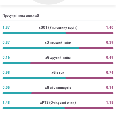
Просунуті показники xG
1.87
xGOT (У площину воріт)
1.40
0.87
xG перший тайм
0.39
0.16
xG другий тайм
0.49
0.98
xG з гри
0.74
0.05
xG зі стандартів
0.14
1.48
xPTS (Очікувані очки)
1.18