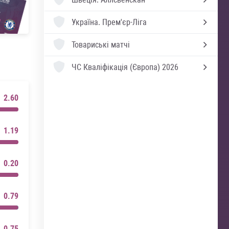
Україна.
Прем'єр-Ліга
Товариські матчі
ЧС Кваліфікація (Європа) 2026
2.60
1.19
0.20
0.79
0.75