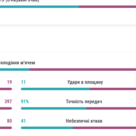
Володіння м'ячем
19
11
Удари в площину
397
91%
Точність передач
80
41
Небезпечні атаки