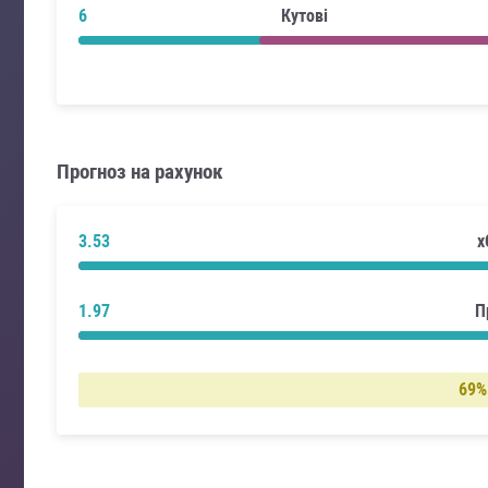
6
Кутові
Прогноз на рахунок
3.53
x
1.97
П
69%