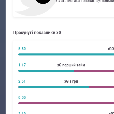
xG статистика топових футбольни
Просунуті показники xG
5.80
xGO
1.17
xG перший тайм
2.51
xG з гри
0.00
2.10
xP