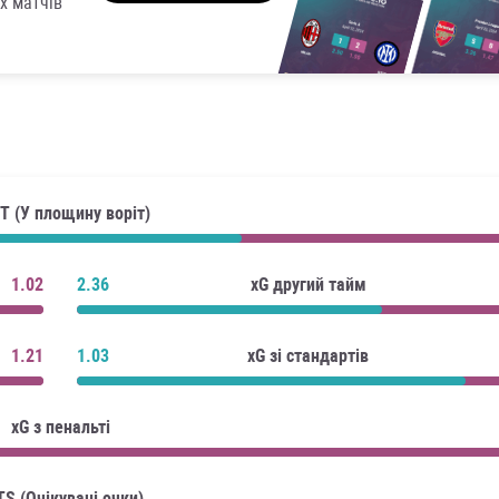
х матчів
T (У площину воріт)
1.02
2.36
xG другий тайм
1.21
1.03
xG зі стандартів
xG з пенальті
TS (Очікувані очки)