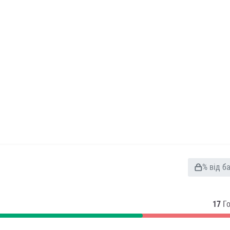
% від б
17
Г