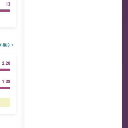
13
УНКІВ
2.20
1.38