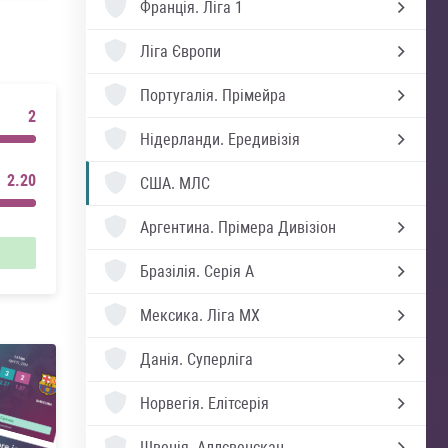
Франція.
Ліга 1
Ліга Європи
Португалія.
Прімейра
2
Нідерланди.
Ередивізія
2.20
США.
МЛС
Аргентина.
Прімера Дивізіон
Бразілія.
Серія А
Мексика.
Ліга MX
Данія.
Суперліга
Норвегія.
Елітсерія
Швеція.
Аллсвенскан