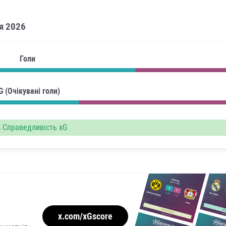
ня 2026
Голи
G (Очікувані голи)
%
Справедливість xG
x.com/xGscore