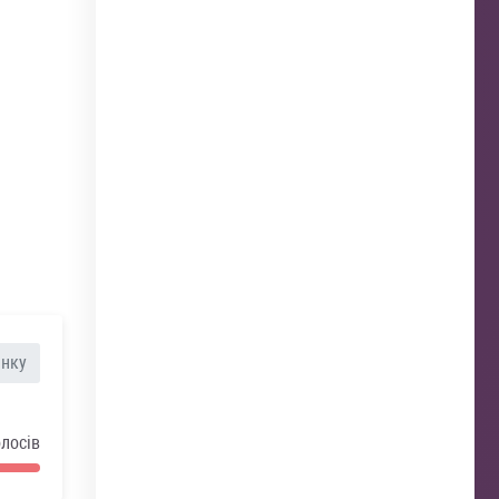
анку
олосів