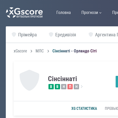
Головна
Прогнози
Пр
Прімейра
Ередивізія
Аргентина 
xGscore
МЛС
Сінсіннаті - Орландо Сіті
Сінсіннаті
В
В
Н
П
Н
XG СТАТИСТИКА
ПРЕВЬ