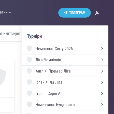
атки
ТЕЛЕГРАМ
я Елітсерія
Швеція Аллсвенскан
Турніри
Чемпіонат Світу 2026
Ліга Чемпіонів
Англія.
Прем'єр Ліга
Іспанія.
Ла Ліга
Італія.
Серія А
Німеччина.
Бундесліга