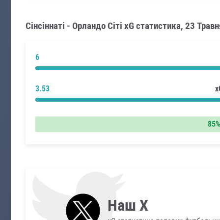
Сінсіннаті - Орландо Сіті xG статистика, 23 Трав
6
3.53
x
85
Наш X