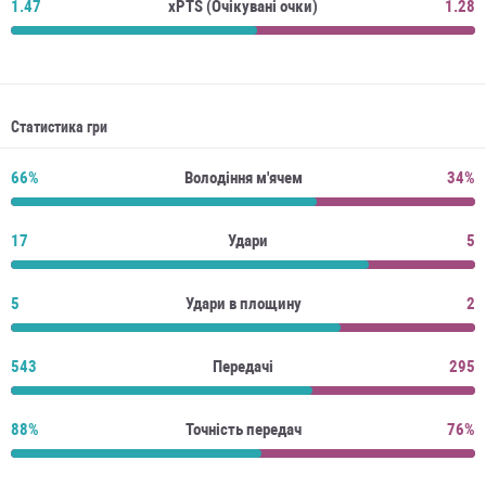
1.47
xPTS (Очікувані очки)
1.28
Статистика гри
66%
Володіння м'ячем
34%
17
Удари
5
5
Удари в площину
2
543
Передачі
295
88%
Точність передач
76%