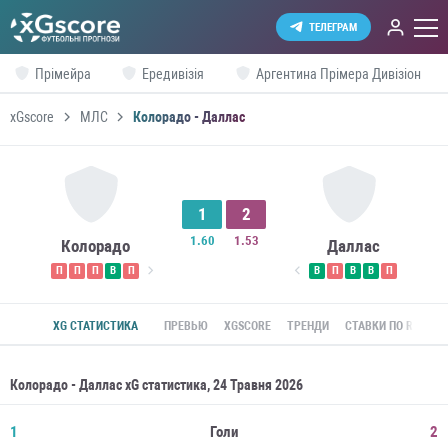
ТЕЛЕГРАМ
Прімейра
Ередивізія
Аргентина Прімера Дивізіон
xGscore
МЛС
Колорадо - Даллас
1
2
1.60
1.53
Колорадо
Даллас
П
П
П
В
П
В
П
В
В
П
XG СТАТИСТИКА
ПРЕВЬЮ
XGSCORE
ТРЕНДИ
СТАВКИ ПО ROI
Колорадо - Даллас xG статистика, 24 Травня 2026
1
Голи
2