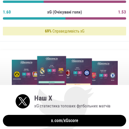
1.60
xG (Очікувані голи)
1.53
69%
Справедливість xG
Наш X
xG статистика топових футбольних матчів
x.com/xGscore