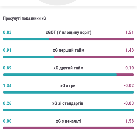
Просунуті показники xG
0.83
xGOT (У площину воріт)
1.51
0.91
xG перший тайм
1.43
0.69
xG другий тайм
0.10
1.34
xG з гри
-0.02
0.26
xG зі стандартів
-0.03
0.00
xG з пенальті
1.58