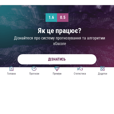
1.6
0.5
Як це працює?
Дізнайтеся про систему прогнозування та алгоритми
xGscore
ДІЗНАТИСЬ
Головна
Прогнози
Преміум
Статистика
Додатки
ПРОГНОЗИ НА МЛС
XG СТАТИСТИКА МЛС