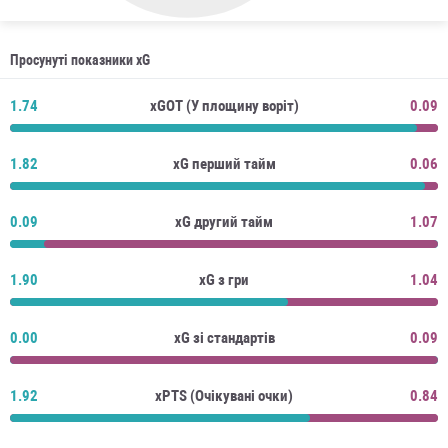
Просунуті показники xG
1.74
xGOT (У площину воріт)
0.09
1.82
xG перший тайм
0.06
0.09
xG другий тайм
1.07
1.90
xG з гри
1.04
0.00
xG зі стандартів
0.09
1.92
xPTS (Очікувані очки)
0.84