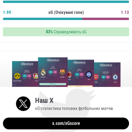
1.90
xG (Очікувані голи)
1.13
83%
Справедливість xG
Наш X
xG статистика топових футбольних матчів
x.com/xGscore