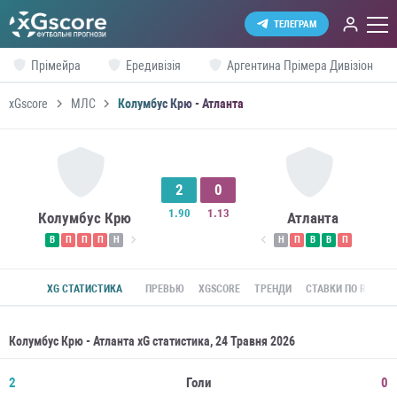
ТЕЛЕГРАМ
Прімейра
Ередивізія
Аргентина Прімера Дивізіон
xGscore
МЛС
Колумбус Крю - Атланта
2
0
1.90
1.13
Колумбус Крю
Атланта
В
П
П
П
Н
Н
П
В
В
П
XG СТАТИСТИКА
ПРЕВЬЮ
XGSCORE
ТРЕНДИ
СТАВКИ ПО ROI
Колумбус Крю - Атланта xG статистика, 24 Травня 2026
2
Голи
0