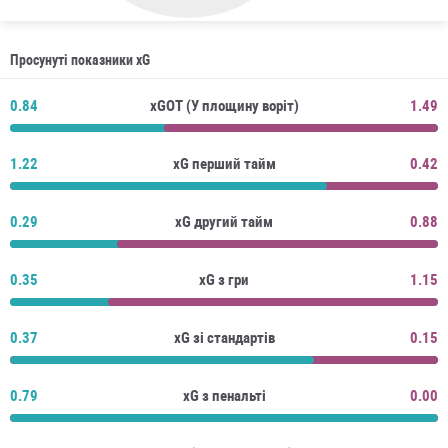
Просунуті показники xG
0.84
xGOT (У площину воріт)
1.49
1.22
xG перший тайм
0.42
0.29
xG другий тайм
0.88
0.35
xG з гри
1.15
0.37
xG зі стандартів
0.15
0.79
xG з пенальті
0.00