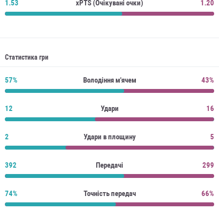
1.53
xPTS (Очікувані очки)
1.20
Статистика гри
57%
Володіння м'ячем
43%
12
Удари
16
2
Удари в площину
5
392
Передачі
299
74%
Точність передач
66%