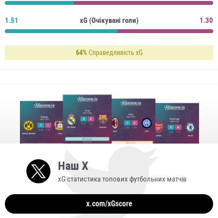
1.51
xG (Очікувані голи)
1.30
64%
Справедливість xG
Наш X
xG статистика топових футбольних матчів
x.com/xGscore