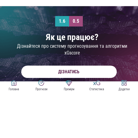
1.6
0.5
Як це працює?
Дізнайтеся про систему прогнозування та алгоритми
xGscore
ДІЗНАТИСЬ
Головна
Прогнози
Преміум
Статистика
Додатки
ПРОГНОЗИ НА ПРІМЕЙРУ
XG СТАТИСТИКА ПРІМЕЙРИ