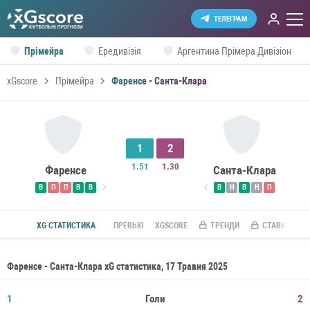
ТЕЛЕГРАМ
Прімейра
Ередивізія
Аргентина Прімера Дивізіон
xGscore
Прімейра
Фаренсе - Санта-Клара
1
2
1.51
1.30
Фаренсе
Санта-Клара
В
П
П
В
В
В
Н
В
Н
П
XG СТАТИСТИКА
ПРЕВЬЮ
XGSCORE
ТРЕНДИ
СТАВКИ ПО R
Фаренсе - Санта-Клара xG статистика, 17 Травня 2025
1
Голи
2