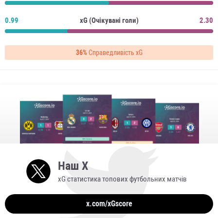
0.99
xG (Очікувані голи)
2.30
36%
Справедливість xG
Наш X
xG статистика топових футбольних матчів
x.com/xGscore