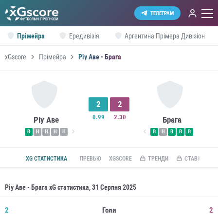
ТЕЛЕГРАМ
Прімейра
Ередивізія
Аргентина Прімера Дивізіон
xGscore
Прімейра
Ріу Аве - Брага
2
2
0.99
2.30
Ріу Аве
Брага
В
Н
Н
Н
Н
В
Н
В
В
В
XG СТАТИСТИКА
ПРЕВЬЮ
XGSCORE
ТРЕНДИ
СТАВКИ ПО R
Ріу Аве - Брага xG статистика, 31 Серпня 2025
2
Голи
2