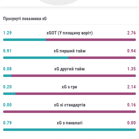
Просунуті показники xG
1.29
xGOT (У площину воріт)
2.76
0.91
xG перший тайм
0.94
0.08
xG другий тайм
1.35
0.20
xG з гри
2.14
0.00
xG зі стандартів
0.16
0.79
xG з пенальті
0.00