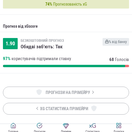
74%
Прогнозованість xG
Прогноз від xGscore
БЕЗКОШТОВНИЙ ПРОГНОЗ
% від банку
1.90
Обидві заб'ють: Так
97%
користувачів підтримали ставку
68
Голосів
ПРОГНОЗИ НА ПРІМЕЙРУ
XG СТАТИСТИКА ПРІМЕЙРИ
Головна
Прогнози
Преміум
Статистика
Додатки