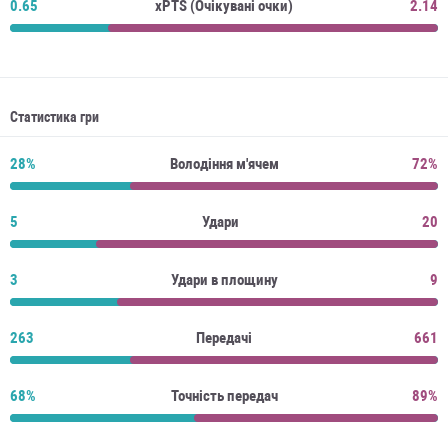
0.65
xPTS (Очікувані очки)
2.14
Статистика гри
28%
Володіння м'ячем
72%
5
Удари
20
3
Удари в площину
9
263
Передачі
661
68%
Точність передач
89%