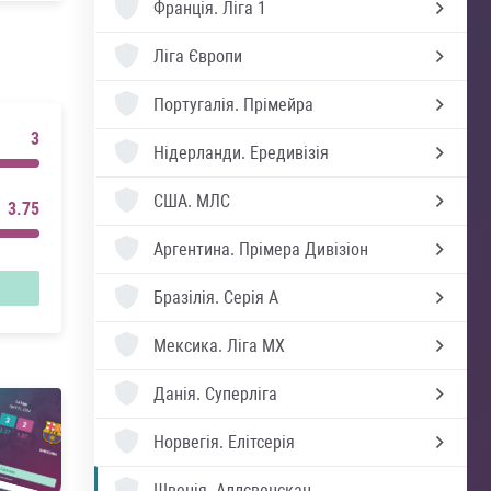
Франція.
Ліга 1
Ліга Європи
Португалія.
Прімейра
3
Нідерланди.
Ередивізія
США.
МЛС
3.75
Аргентина.
Прімера Дивізіон
Бразілія.
Серія А
Мексика.
Ліга MX
Данія.
Суперліга
Норвегія.
Елітсерія
Швеція.
Аллсвенскан