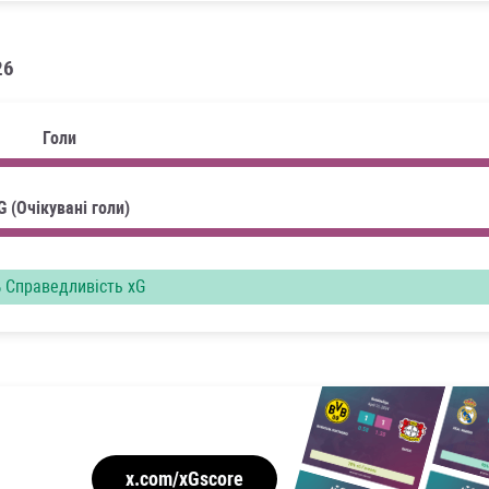
26
Голи
G (Очікувані голи)
%
Справедливість xG
x.com/xGscore