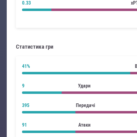
0.33
xP
Статистика гри
41%
9
Удари
395
Передачі
91
Атаки