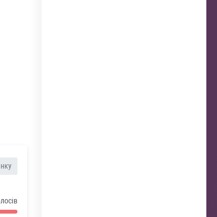
анку
олосів