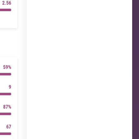
2.56
59%
9
87%
67