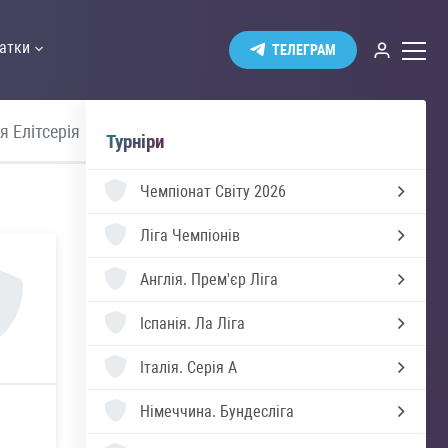
атки
ТЕЛЕГРАМ
я Елітсерія
Швеція Аллсвенскан
Україна 
Турніри
Чемпіонат Світу 2026
Ліга Чемпіонів
Англія.
Прем'єр Ліга
Іспанія.
Ла Ліга
Італія.
Серія А
Німеччина.
Бундесліга