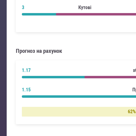
3
Кутові
Прогноз на рахунок
1.17
x
1.15
П
62%