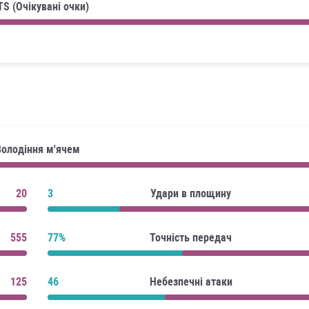
TS (Очікувані очки)
Володіння м'ячем
20
3
Удари в площину
555
77%
Точність передач
125
46
Небезпечні атаки