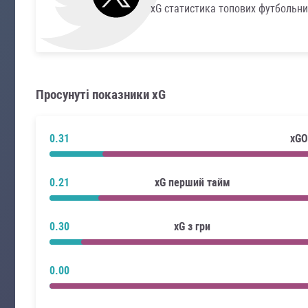
xG статистика топових футбольни
Просунуті показники xG
0.31
xGO
0.21
xG перший тайм
0.30
xG з гри
0.00