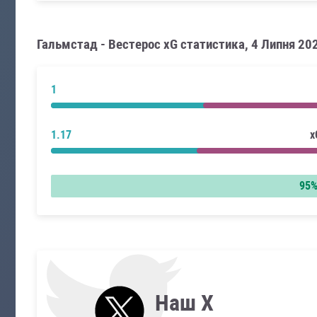
Гальмстад - Вестерос xG статистика, 4 Липня 20
1
1.17
x
95
Наш X