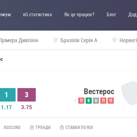
еміум
xG статистика
Як це працює?
Блог
Дод
Прімера Дивізіон
Бразілія Серія А
Норвегі
ос
Вестерос
1
3
П
В
Н
П
П
1.17
3.75
XGSCORE
ТРЕНДИ
СТАВКИ ПО ROI