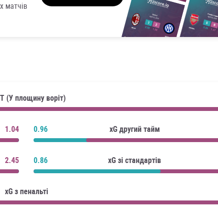
х матчів
T (У площину воріт)
1.04
0.96
xG другий тайм
2.45
0.86
xG зі стандартів
xG з пенальті