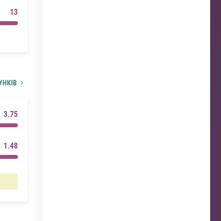
13
УНКІВ
3.75
1.48