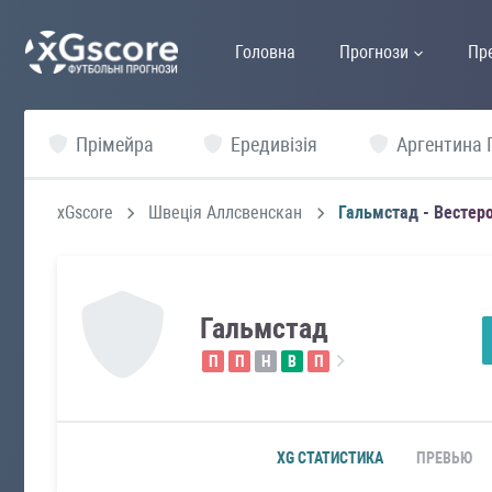
Головна
Прогнози
Пр
Прімейра
Ередивізія
Аргентина 
xGscore
Швеція Аллсвенскан
Гальмстад - Вестер
Гальмстад
П
П
Н
В
П
XG СТАТИСТИКА
ПРЕВЬЮ