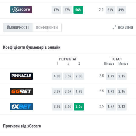
2.5
17%
27%
56%
51%
49%
ВСЯ ЛІНІЯ
ЙМОВІРНОСТІ
КОЕФІЦІЄНТИ
Коефіцієнти букмекерів онлайн
РЕЗУЛЬТАТ
ТОТАЛ
1
x
2
Більше
Менше
2.5
4.08
3.59
2.00
1.79
2.15
2.5
3.87
3.67
1.98
1.73
2.16
2.5
3.92
3.66
2.05
1.77
2.12
Прогнози від xGscore