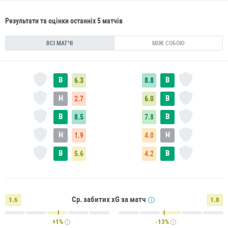
Результати та оцінки останніх 5 матчів
ВСІ МАТЧІ
МІЖ СОБОЮ
В
В
6.3
8.8
Н
В
2.7
6.0
В
В
8.5
7.8
Н
Н
1.9
4.0
В
В
5.6
4.2
Ср. забитих xG за матч
1.6
1.8
+1%
-13%