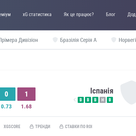
еміум
xG статистика
Як це працює?
Блог
Дод
Прімера Дивізіон
Бразілія Серія А
Норвегі
я
Іспанія
0
1
В
В
В
Н
В
0.73
1.68
XGSCORE
ТРЕНДИ
СТАВКИ ПО ROI