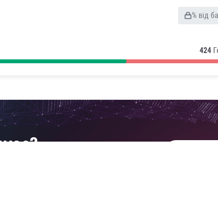
% від б
424
Г
ацює?
ДІЗНАТИСЬ
ему прогнозування та алгоритми xGscore