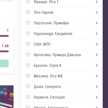
Франція.
Ліга 1
Ліга Європи
Португалія.
Прімейра
1
Нідерланди.
Ередивізія
США.
МЛС
1.68
Аргентина.
Прімера Дивізіон
Бразілія.
Серія А
Мексика.
Ліга MX
Данія.
Суперліга
Норвегія.
Елітсерія
Швеція.
Аллсвенскан