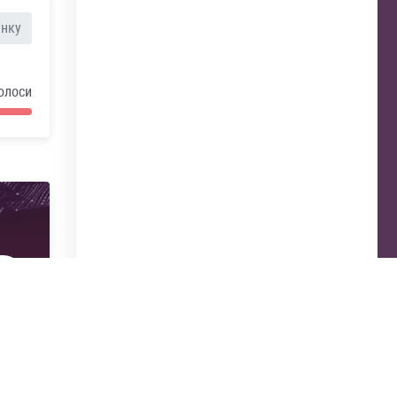
анку
олоси