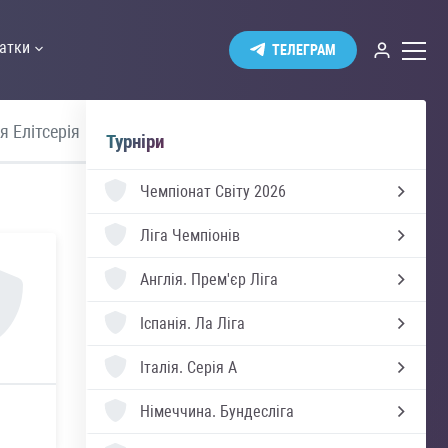
атки
ТЕЛЕГРАМ
я Елітсерія
Швеція Аллсвенскан
Україна 
Турніри
Чемпіонат Світу 2026
Ліга Чемпіонів
Англія.
Прем'єр Ліга
Іспанія.
Ла Ліга
Італія.
Серія А
Німеччина.
Бундесліга