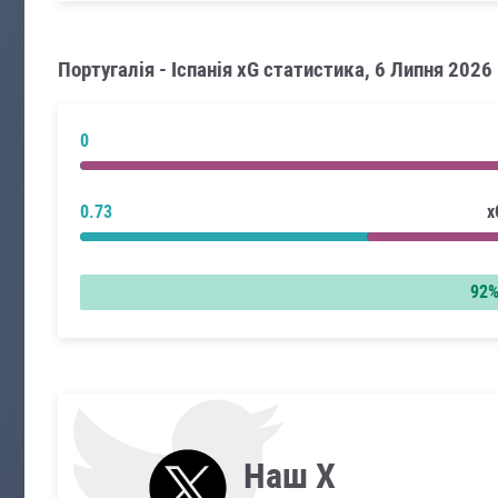
Португалія - Іспанія xG статистика, 6 Липня 2026
0
0.73
x
92
Наш X