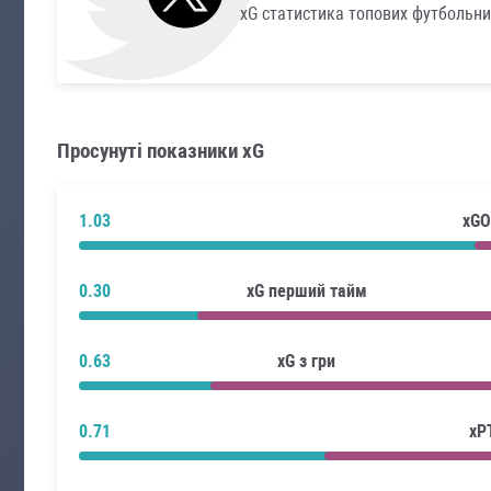
xG статистика топових футбольни
Просунуті показники xG
1.03
xGO
0.30
xG перший тайм
0.63
xG з гри
0.71
xP