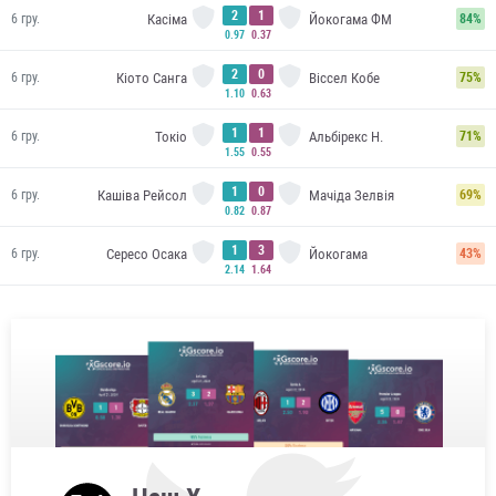
2
1
Касіма
Йокогама ФМ
6 гру.
84%
0.97
0.37
2
0
Кіото Санга
Віссел Кобе
6 гру.
75%
1.10
0.63
1
1
Токіо
Альбірекс Н.
6 гру.
71%
1.55
0.55
1
0
Кашіва Рейсол
Мачіда Зелвія
6 гру.
69%
0.82
0.87
1
3
Сересо Осака
Йокогама
6 гру.
43%
2.14
1.64