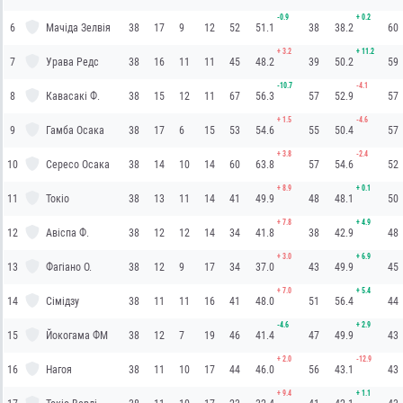
-0.9
+
0.2
6
Мачіда Зелвія
38
17
9
12
52
51.1
38
38.2
60
+
3.2
+
11.2
7
Урава Редс
38
16
11
11
45
48.2
39
50.2
59
-10.7
-4.1
8
Кавасакі Ф.
38
15
12
11
67
56.3
57
52.9
57
+
1.5
-4.6
9
Гамба Осака
38
17
6
15
53
54.6
55
50.4
57
+
3.8
-2.4
10
Сересо Осака
38
14
10
14
60
63.8
57
54.6
52
+
8.9
+
0.1
11
Токіо
38
13
11
14
41
49.9
48
48.1
50
+
7.8
+
4.9
12
Авіспа Ф.
38
12
12
14
34
41.8
38
42.9
48
+
3.0
+
6.9
13
Фагіано О.
38
12
9
17
34
37.0
43
49.9
45
+
7.0
+
5.4
14
Сімідзу
38
11
11
16
41
48.0
51
56.4
44
-4.6
+
2.9
15
Йокогама ФМ
38
12
7
19
46
41.4
47
49.9
43
+
2.0
-12.9
16
Нагоя
38
11
10
17
44
46.0
56
43.1
43
+
9.4
+
1.1