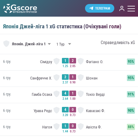
ТЕЛЕГРАМ
Японія Джей-ліга 1 xG статистика (Очікувані голи)
Справедливість xG
Японія.
Джей-ліга 1
1
2
Сімідзу
Фагіано О.
6 гру.
95%
1.25
2.05
2
1
Санфречче Х.
Шонан
6 гру.
95%
2.37
0.90
4
1
Гамба Осака
Токіо Верді
6 гру.
91%
2.64
1.00
4
0
Урава Редс
Кавасакі Ф.
6 гру.
90%
3.20
0.73
1
0
Нагоя
Авіспа Ф.
6 гру.
88%
1.44
0.73