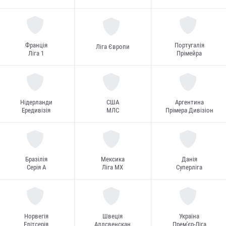
Франція
Португалія
Ліга Європи
Ліга 1
Прімейра
Нідерланди
США
Аргентина
Ередивізія
МЛС
Прімера Дивізіон
Бразілія
Мексика
Данія
Серія А
Ліга MX
Суперліга
Норвегія
Швеція
Україна
Елітсерія
Аллсвенскан
Прем'єр-Ліга