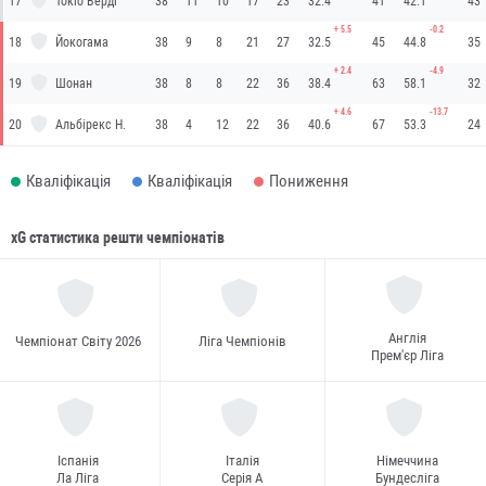
17
Токіо Верді
38
11
10
17
23
32.4
41
42.1
43
+
5.5
-0.2
18
Йокогама
38
9
8
21
27
32.5
45
44.8
35
+
2.4
-4.9
19
Шонан
38
8
8
22
36
38.4
63
58.1
32
+
4.6
-13.7
20
Альбірекс Н.
38
4
12
22
36
40.6
67
53.3
24
Кваліфікація
Кваліфікація
Пониження
xG статистика решти чемпіонатів
Англія
Чемпіонат Світу 2026
Ліга Чемпіонів
Прем'єр Ліга
Іспанія
Італія
Німеччина
Ла Ліга
Серія А
Бундесліга