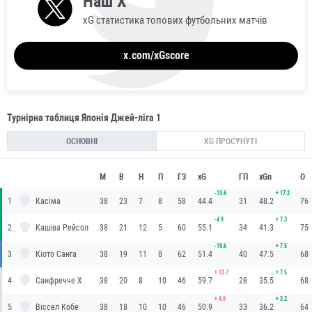
Наш X
xG статистика топових футбольних матчів
x.com/xGscore
Турнірна таблиця Японія Джей-ліга 1
ОСНОВНІ
XG ПРОСУНУТІ
М
В
Н
П
ГЗ
xG
ГП
xGп
О
-13.6
+
17.2
1
Касіма
38
23
7
8
58
44.4
31
48.2
76
-4.9
+
7.3
2
Кашіва Рейсол
38
21
12
5
60
55.1
34
41.3
75
-10.6
+
7.5
3
Кіото Санга
38
19
11
8
62
51.4
40
47.5
68
+
13.7
+
7.5
4
Санфречче Х.
38
20
8
10
46
59.7
28
35.5
68
+
4.9
+
3.2
5
Віссел Кобе
38
18
10
10
46
50.9
33
36.2
64